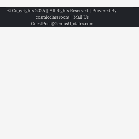
© Copyrights 2026 || All Rights Reserved || Powered By
cosmicclassroom || Mail Us
GuestPost@GeniusUpdates.com